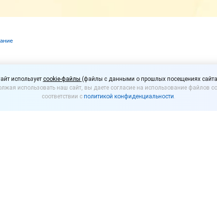
вание
асширен перечень отра
айт использует
cookie-файлы
(файлы с данными о прошлых посещениях сайта
лжая использовать наш сайт, вы даете согласие на использование файлов co
лучат поддержку по к
соответствии с
политикой конфиденциальности
.
ин подписал постановление, расширяющее список 
 антикризисную помощь.
етных отраслей, работая в которых представители с
тва смогут получить поддержку (до 8 процентов го
 включили:
нду (кроме лизинга) собственного недвижимого (за
ирных домов, жилых домов, квартир и иных жилых п