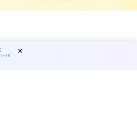
слей,
).
okie в
редитам
приоритетных отраслей,
убъектов малого и
довых по кредиту,
 исключением земельных
омещений) и движимого