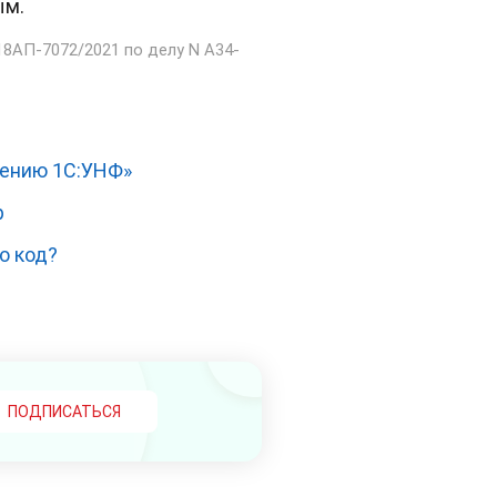
ым.
18АП-7072/2021 по делу N А34-
рению 1С:УНФ»
р
о код?
ПОДПИСАТЬСЯ