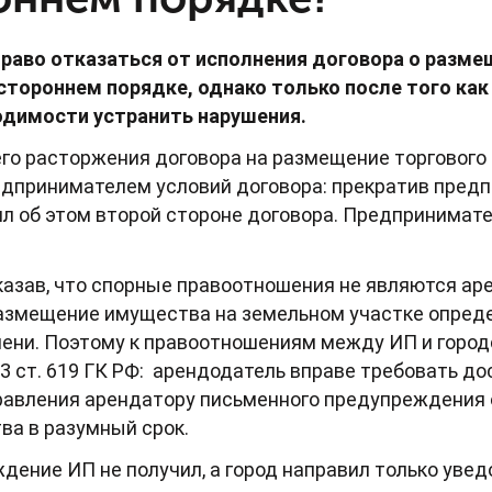
раво отказаться от исполнения договора о разме
стороннем порядке, однако только после того ка
одимости устранить нарушения.
о расторжения договора на размещение торгового 
едпринимателем условий договора: прекратив пред
ил об этом второй стороне договора. Предпринимате
указав, что спорные правоотношения не являются ар
азмещение имущества на земельном участке опред
ени. Поэтому к правоотношениям между ИП и горо
3 ст. 619 ГК РФ: арендодатель вправе требовать д
правления арендатору письменного предупреждения
тва в разумный срок.
дение ИП не получил, а город направил только уве