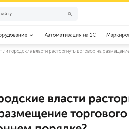
орудование
Автоматизация на 1С
Маркиро
т ли городские власти расторгнуть договор на размещени
родские власти растор
 размещение торгового
оннем порядке?