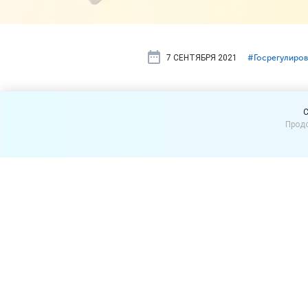
7 СЕНТЯБРЯ 2021
#⁣Госрегулиро
В Москве р
C
Продо
которые по
Мэр Москвы Сергей Собян
которые смогут получить
Теперь в перечень приорит
среднего предпринимательс
полученному с 15.04.2020),
предоставление в аре
участков, многокварт