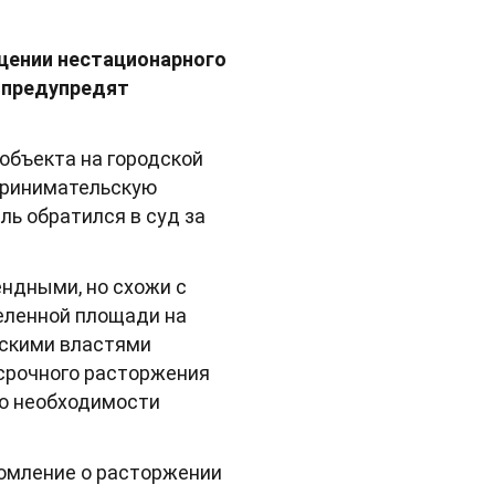
щении нестационарного
к предупредят
объекта на городской
принимательскую
ль обратился в суд за
ендными, но схожи с
еленной площади на
дскими властями
осрочного расторжения
 о необходимости
домление о расторжении