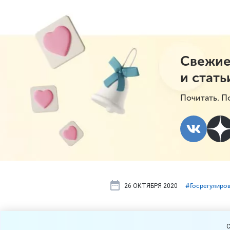
Свежие
и стать
Почитать. П
26 ОКТЯБРЯ 2020
#⁣Госрегулиро
Что делать 
C