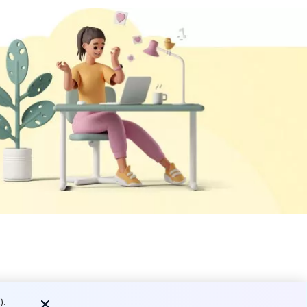
ник которого
).