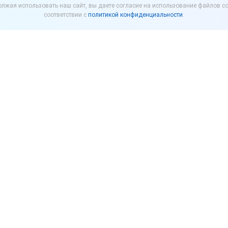
лжая использовать наш сайт, вы даете согласие на использование файлов co
вал с больным корона
соответствии с
политикой конфиденциальности
.
ие с больным COVID-19, должны быть изолированы
лабораторного исследования материала. Допуска
тсутствии эпидемиологических рисков для окружа
ого наблюдения.
контактировавшему с больным COVID-19, следует со
 календарных дней. Если сотрудник не может выйти 
изоляции, то у него есть уважительные причины для
 ситуации все зависит от того, как будет оформле
отрудника на работе можно оформить одним из сле
обности.
авшему с больным коронавирусом, должны приехать 