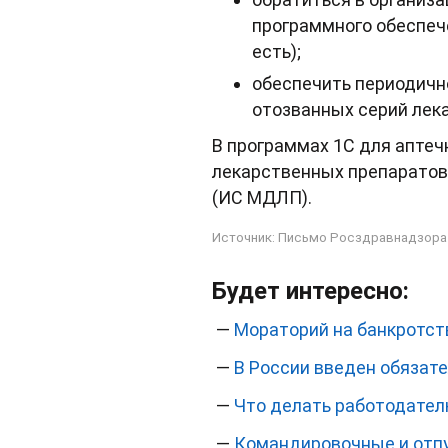
программного обеспеч
есть);
обеспечить периодично
отозванных серий лек
В программах 1С для апте
лекарственных препаратов
(ИС МДЛП).
Источник:
Письмо Росздравнадзора о
Будет интересно:
—
Мораторий на банкротст
—
В России введен обязат
—
Что делать работодател
—
Командировочные и отп