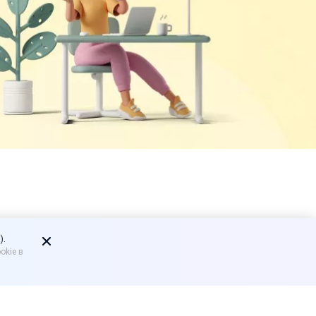
).
okie в
перевести на