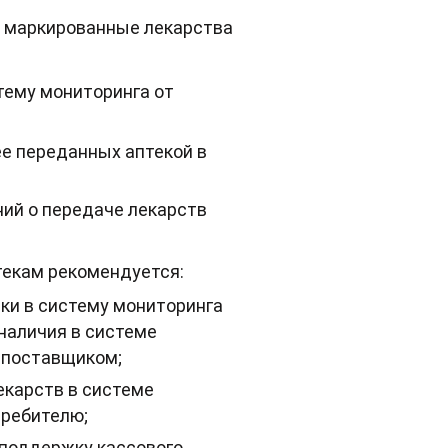
а маркированные лекарства
тему мониторинга от
ее переданных аптекой в
ий о передаче лекарств
текам рекомендуется:
ки в систему мониторинга
 наличия в системе
 поставщиком;
екарств в системе
требителю;
 поддержку кассового