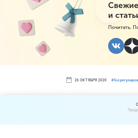
Свежие
и стать
Почитать. П
26 ОКТЯБРЯ 2020
#⁣Госрегулиро
Командиров
C
Продо
приравнива
Согласно Указу Мэра Моск