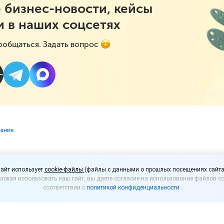
 бизнес-новости, кейсы
и в наших соцсетях
ообщаться. Задать вопрос
вание
очные и отпускники
айт использует
cookie-файлы
(файлы с данными о прошлых посещениях сайта
лжая использовать наш сайт, вы даете согласие на использование файлов co
ются к удаленщикам
соответствии с
политикой конфиденциальности
.
вы от 08.06.2020 № 68-УМ работодатели обязаны 