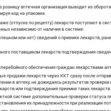
в розницу аптечная организация выводит из оборот
ируя код на упаковке.
аже (отпуске по рецепту) лекарств поступают в сис
ных независимо от наличия в системе:
спешном или нет) сведений о приемке лекарств, ран
нного поставщиком лекарств подтверждения сведен
бесперебойного обеспечения граждан лекарствами ап
ые продажи лекарств через ККТ сразу после отправ
лении в аптеку, не дожидаясь результатов проверки
екарств или подтверждения приемки таких лекарств
четной системе дополнительные проверки статуса л
установления их принадлежности при реализации по
ацию, осуществляющую разработку, модернизацию и