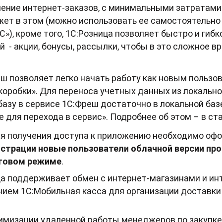
нение интернет-заказов, с минимальными затратам
жет в этом (можно использовать ее самостоятельно 
С»), кроме того, 1С:Розница позволяет быстро и ги
 - акции, бонусы, рассылки, чтобы в это сложное в
ш позволяет легко начать работу как новым пользова
з коробки». Для переноса учетных данных из локаль
 базу в сервисе 1С:Фреш достаточно в локальной ба
 для перехода в сервис». Подробнее об этом – в ст
я получения доступа к приложению необходимо офо
истрации новые пользователи облачной версии пр
стовом режиме
.
а поддерживает обмен с интернет-магазинами и ин
ием 1С:Мобильная касса для организации доставки
тимизации удаленной работы менеджеров по закупк