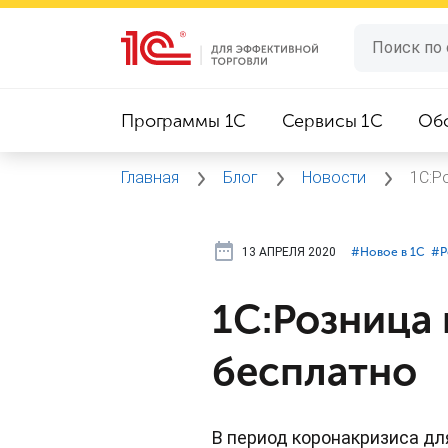
Программы 1C
Сервисы 1C
Об
Главная
Блог
Новости
1С:Р
13 АПРЕЛЯ 2020
#⁣Новое в 1С
#⁣
1С:Розница 
бесплатно
В период коронакризиса дл