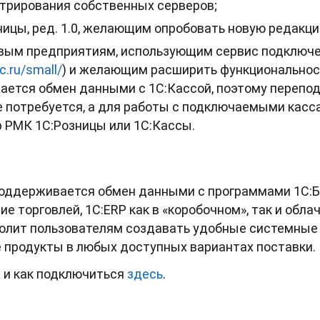
трирования собственных серверов;
ицы, ред. 1.0, желающим опробовать новую редакци
вым предприятиям, использующим сервис подключе
1c.ru/small/
) и желающим расширить функциональнос
ается обмен данными с 1С:Кассой, поэтому переп
е потребуется, а для работы с подключаемыми кас
р РМК 1С:Розницы или 1С:Кассы.
поддерживается обмен данными с программами 1С:Бу
е торговлей, 1С:ERP как в «коробочном», так и обла
волит пользователям создавать удобные системные
продукты в любых доступных вариантах поставки.
 и как подключиться
здесь
.