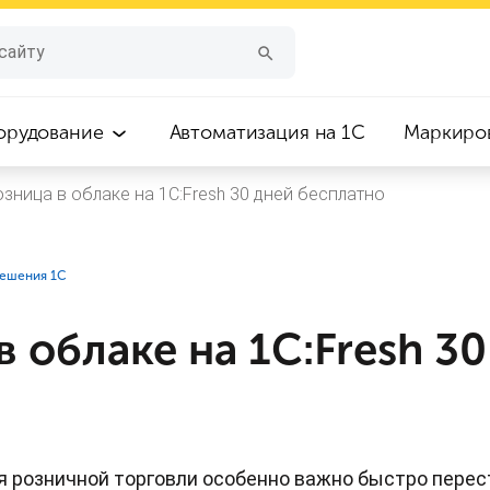
орудование
Автоматизация на 1С
Маркиро
озница в облаке на 1С:Fresh 30 дней бесплатно
Решения 1С
в облаке на 1С:Fresh 3
я розничной торговли особенно важно быстро перес