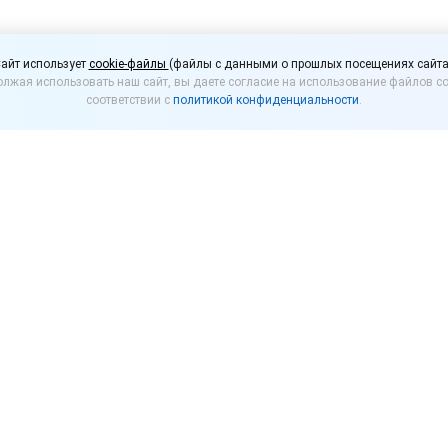
а розничную продажу 
айт использует
cookie-файлы
(файлы с данными о прошлых посещениях сайта
лжая использовать наш сайт, вы даете согласие на использование файлов co
ски продлятся
соответствии с
политикой конфиденциальности
.
авирусом Правительство РФ приняло решение авт
ензий и ряда других разрешений и аккредитаций. 
оточить усилия на поддержании своего бизнеса.
цензий на розничную продажу алкогольной продукци
декабря 2020 года. Срок будет автоматически продле
продление будет бесплатным. В обычной ситуации 
лю в 65 000 рублей за каждый год срока действия.
ения для продления лицензии не нужно.