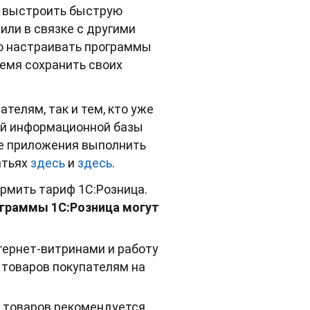
и выстроить быструю
или в связке с другими
бко настраивать программы
ремя сохранить своих
телям, так и тем, кто уже
ной информационной базы
зе приложения выполнить
атьях
здесь
и
здесь
.
рмить тариф 1C:Розница.
ограммы 1С:Розница могут
тернет-витринами и работу
 товаров покупателям на
е товаров рекомендуется