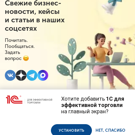
Свежие бизнес-
новости, кейсы
и статьи в наших
соцсетях
Почитать.
Пообщаться.
Задать
вопрос
Хотите добавить
1С для
2 АПРЕЛЯ 2020
эффективной торговли
на главный экран?
Пострадавший от
Cайт использует
cookie-файлы
(файлы с данными о прошлых
посещениях сайта).
Продолжая использовать наш сайт, вы даете согласие на
коронавируса малый
использование файлов cookie в соответствии с
политикой
НЕТ, СПАСИБО
УСТАНОВИТЬ
конфиденциальности
.