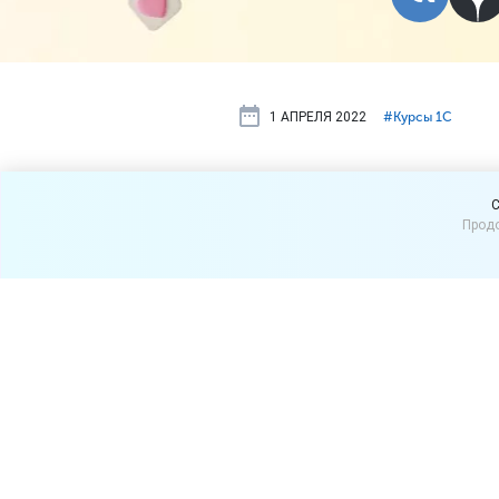
1 АПРЕЛЯ 2022
#⁣Курсы 1С
Курс «1С:Уп
C
Продо
Основные п
18-22 апрел
Приглашаем с 18 по 22 ап
торговлей 8»,
р
ед.
11.4.
Ос
Основная цель: научить уве
эффективно применяя на пр