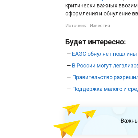
критически важных ввозим
оформления и обнуление в
Источник:
Известия
Будет интересно:
—
ЕАЭС обнуляет пошлины 
—
В России могут легализо
—
Правительство разрешил
—
Поддержка малого и сред
Важны