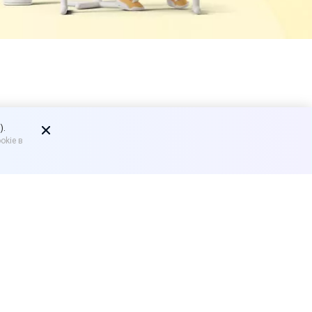
ред. 11.4.
).
okie в
ограммой»
рс «1С:Управление
лей 8
» редакция 11.4,
ализе практических