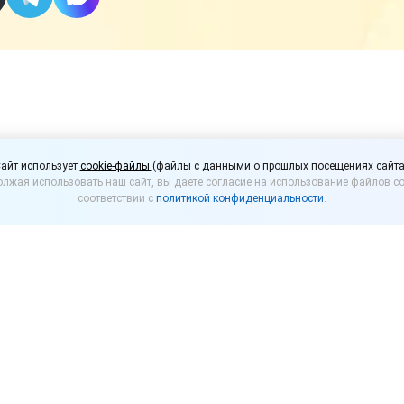
равление торговлей 8", 
айт использует
cookie-файлы
(файлы с данными о прошлых посещениях сайта
лжая использовать наш сайт, вы даете согласие на использование файлов co
ринципы работы с пр
соответствии с
политикой конфиденциальности
.
я 2022 года
реля 2022 года в 1С:Учебный центр №1 на очный ку
новные принципы работы с программой»
.
ренно работать в программе «
1С:Управление торгов
актике ее новые возможности. Курс построен на ан