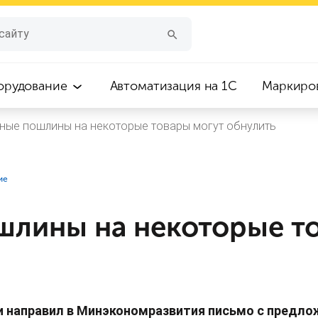
орудование
Автоматизация на 1С
Маркиро
ные пошлины на некоторые товары могут обнулить
ие
шлины на некоторые т
и направил в Минэкономразвития письмо с предло