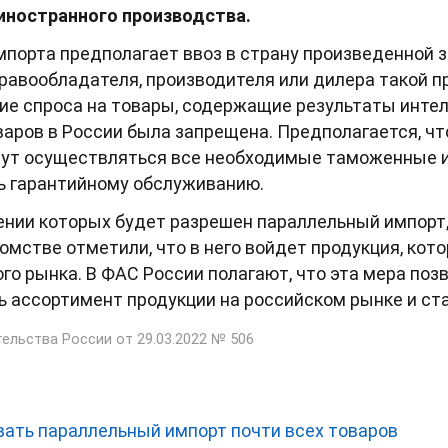
иностранного производства.
порта предполагает ввоз в страну произведенной з
равообладателя, производителя или дилера такой пр
ие спроса на товары, содержащие результаты интел
варов в России была запрещена. Предполагается, ч
дут осуществляться все необходимые таможенные и
ь гарантийному обслуживанию.
ении которых будет разрешен параллельный импорт
омстве отметили, что в него войдет продукция, кот
о рынка. В ФАС России полагают, что эта мера поз
ь ассортимент продукции на российском рынке и ста
ельства России от 29.03.2022 № 506
вать параллельный импорт почти всех товаров