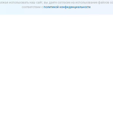
лжая использовать наш сайт, вы даете согласие на использование файлов co
отложена на год
соответствии с
политикой конфиденциальности
.
ло введение обязательной маркировки молочной 
) хозяйств и сельскохозяйственных производстве
ановление об этом подписал Председатель Правит
ь, что фермеры и сельскохозяйственные кооперати
кабря 2022 года.
ситуации в стране Правительство скорректировало с
емя найти замену импортному оборудованию, котор
разовательные учреждения, организации общественн
купающих молочную продукцию и бутилированную вод
дставлять в информационную систему мониторинга 
а.