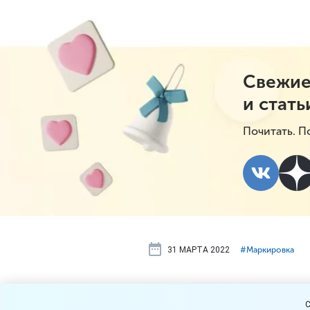
Свежие
и стать
Почитать. П
31 МАРТА 2022
#⁣Маркировка
Маркировка
C