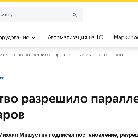
орудование
Автоматизация на 1С
Маркиро
ительство разрешило параллельный импорт товаров
ние
тво разрешило паралл
аров
Михаил Мишустин подписал постановление, разр