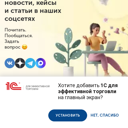
новости, кейсы
и статьи в наших
соцсетях
Почитать.
Пообщаться.
Задать
вопрос
Хотите добавить
1С для
17 ОКТЯБРЯ 2022
#⁣Госрегулирование
эффективной торговли
на главный экран?
Газированные напитки
Cайт использует
cookie-файлы
(файлы с данными о прошлых
посещениях сайта).
Продолжая использовать наш сайт, вы даете согласие на
могут подорожать
использование файлов cookie в соответствии с
политикой
НЕТ, СПАСИБО
УСТАНОВИТЬ
конфиденциальности
.
Стоимость газированных напитков в России может