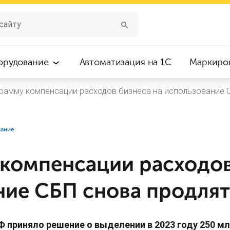
орудование
Автоматизация на 1С
Маркиро
рамму компенсации расходов бизнеса на использование С
вание
компенсации расходов
ние СБП снова продлят
 приняло решение о выделении в 2023 году 250 м