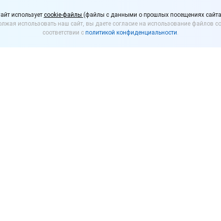
учший кейс 1С:Реальна
айт использует
cookie-файлы
(файлы с данными о прошлых посещениях сайта
лжая использовать наш сайт, вы даете согласие на использование файлов co
ция 2022» – продлева
соответствии с
политикой конфиденциальности
.
5 ноября
реднего бизнеса в последнее время было немало з
ты цифровизации. Чтобы партнеры 1С и клиенты 
рок приема заявок на конкурс кейсов автоматиза
оматизация» до 15 ноября 2022 года.
ланируется в декабре. Запланировано торжественно
а декабрьском совещании партнеров. Цели и порядо
 №29432
и по
ссылке
.
показать на конкретных примерах, как цифровизация
едприятие» позволяет повысить эффективность упр
е процессы и добиться лучших бизнес-результатов