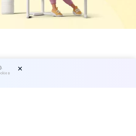
расли:
).
okie в
-продавцы
жки IT-отрасли от
ки IT-отрасли. Его
у вице-премьера Дмитрия
в пакеты поддержки