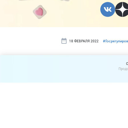
18 ФЕВРАЛЯ 2022
#⁣Госрегулиро
Третий паке
C
Продо
налоговые 
Основными получателями 
Правительства, станут кр
Правительство России зани
содержимое обсуждалось н
Чернышенко. Власти обсуж