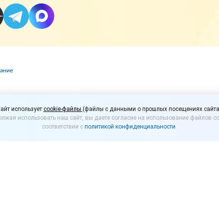
вание
т мер поддержки IT-от
айт использует
cookie-файлы
(файлы с данными о прошлых посещениях сайта
лжая использовать наш сайт, вы даете согласие на использование файлов co
льготы получат онлайн
соответствии с
политикой конфиденциальности
.
льгот, предусмотренных третьим пакетом поддер
упные ретейлеры и маркетплейсы.
мается согласованием третьего пакета мер поддерж
а прошедшем в начале февраля 2022 г. совещании 
дают меры поддержки, которые не были включены 