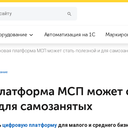
орудование
Автоматизация на 1С
Маркиро
овая платформа МСП может стать полезной и для самозан
вание
латформа МСП может 
 для самозанятых
ь
цифровую платформу
для малого и среднего биз