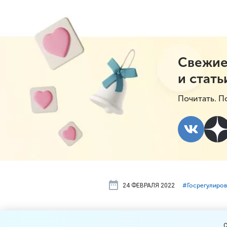
Свежие
и стать
Почитать. П
24 ФЕВРАЛЯ 2022
#⁣Госрегулиро
Меры подде
C