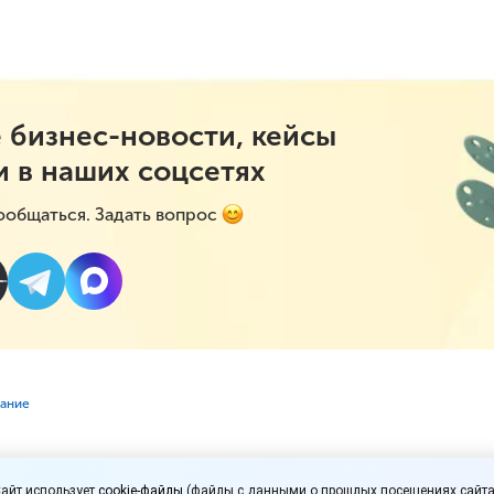
 бизнес-новости, кейсы
и в наших соцсетях
ообщаться. Задать вопрос
вание
ржки общепита продл
айт использует
cookie-файлы
(файлы с данными о прошлых посещениях сайта