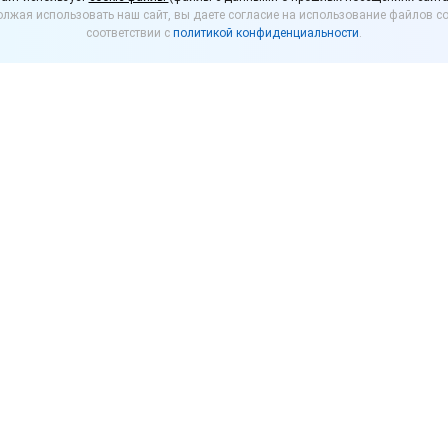
лжая использовать наш сайт, вы даете согласие на использование файлов co
года
соответствии с
политикой конфиденциальности
.
одлило меры по поддержке бизнеса, реализующег
ет о гостиницах и предприятиях общественного пит
связи с пандемией коронавируса.
цы смогут и далее рассчитывать на получение фина
тствующие изменения внесены в постановление Пр
новлением региональным властям предоставили пра
мателям из пострадавших от коронавируса отрасле
оддержка бизнеса оказывается за счет средств рег
№ 915 предусматривало такой вид поддержки только 
странили и на 2022 год.