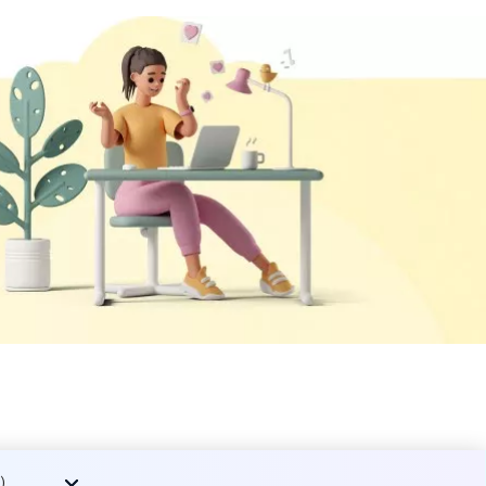
ены до
).