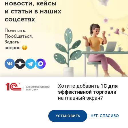
новости, кейсы
и статьи в наших
соцсетях
Почитать.
Пообщаться.
Задать
вопрос
Хотите добавить
1С для
16 НОЯБРЯ 2020
эффективной торговли
на главный экран?
Штрафы за
Cайт использует
cookie-файлы
(файлы с данными о прошлых
посещениях сайта).
Продолжая использовать наш сайт, вы даете согласие на
неправильные архивы
использование файлов cookie в соответствии с
политикой
НЕТ, СПАСИБО
УСТАНОВИТЬ
конфиденциальности
.
выросли