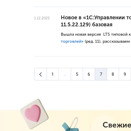
Новое в «1С:Управлении то
1.12.2025
11.5.22.129) базовая
Вышла новая версия LTS типовой 
торговлей»
(ред. 11), рассказываем
Предыдущая страница
1
...
5
6
7
8
9
(текущая страниц
Свежие