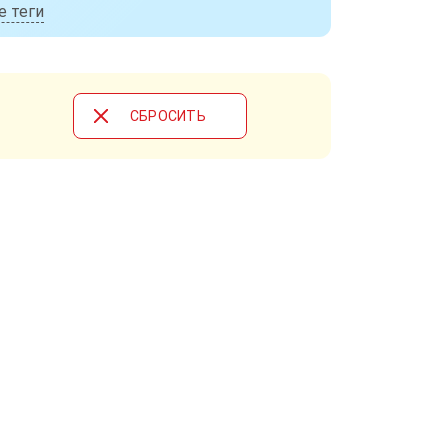
е теги
CБРОСИТЬ