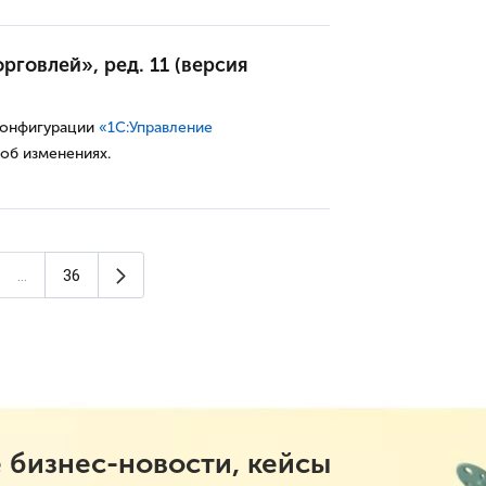
рговлей», ред. 11 (версия
конфигурации
«1С:Управление
 об изменениях.
Следующая страница
...
36
а)
 бизнес-новости, кейсы