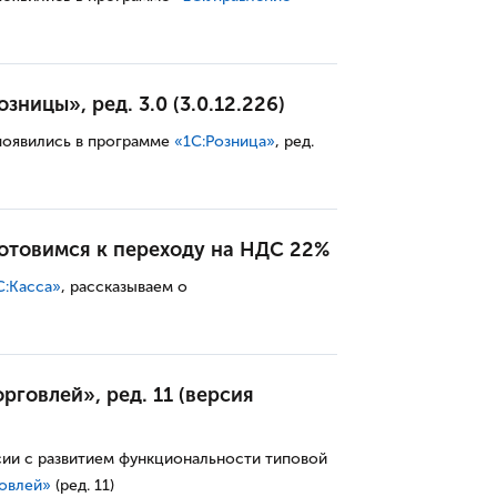
ницы», ред. 3.0 (3.0.12.226)
появились в программе
«
1С:
Розница
»
, ред.
готовимся к переходу на НДС 22%
С:Касса»
, рассказываем о
рговлей», ред. 11 (версия
сии с развитием функциональности типовой
говлей»
(ред. 11)