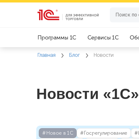
Программы 1C
Сервисы 1C
Об
Главная
Блог
Новости
Новости «1С»
#⁣Новое в 1С
#⁣Госрегулирование
#