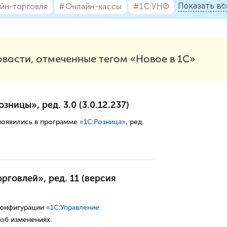
Показать вс
йн-торговля
#⁣Онлайн-кассы
#⁣1С:УНФ
овости, отмеченные тегом «Новое в 1С»
ницы», ред. 3.0 (3.0.12.237)
появились в программе
«
1С:
Розница
»
, ред.
рговлей», ред. 11 (версия
конфигурации
«1С:Управление
 об изменениях.