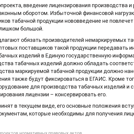
проекта, введение лицензирования производства и
законным оборотом. Избыточной финансовой нагрузк
ков табачной продукции нововведение не повлечет
слишком большой.
едлагают обязать производителей немаркируемых та
 оптовых поставщиков такой продукции передавать 
абачных изделий в Единую государственную информа
дства табачных изделий должно обладать соответ
дства маркируемой табачной продукции должно нан
ения также будут фиксироваться в ЕГАИС. Кроме тог
орудование для производства табачных изделий и сы
ирования лицензии – консервировать его.
ринят в текущем виде, его основные положения вступ
 документам, которые необходимы для получения лиц
проектов нормативных правовых актов