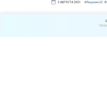
2 АВГУСТА 2021
#⁣Решения 1С
#
Свежая вер
C
Продо
ФФД 1.2., п
ККТ с ФФД 1
Выпустили свежий релиз «
1С
Подключаемое оборудова
Поддержаны требования фо
России от 14.09.2020 N ЕД
документов и форматов фис
Маркировка