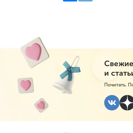
Свежие
и стать
Почитать. П