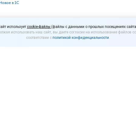
⁣Новое в 1С
сия «1С:Розницы»: по
айт использует
cookie-файлы
(файлы с данными о прошлых посещениях сайта
лжая использовать наш сайт, вы даете согласие на использование файлов co
роверка кодов маркиро
соответствии с
политикой конфиденциальности
.
.2. и другие возможно
:Розницы
», версия 2.3.9.37. Посмотрите, какие возможно
ние
рматов фискальных данных версии 1.2 в соответст
-7-20/662@ "Об утверждении дополнительных рекви
кальных документов, обязательных к использовани