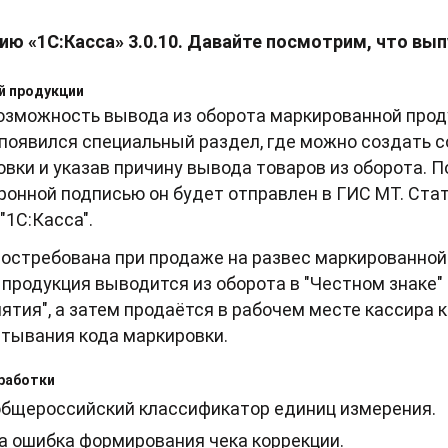
ю «1С:Касса» 3.0.10. Давайте посмотрим, что вып
й продукции
возможность вывода из оборота маркированной про
" появился специальный раздел, где можно создать
вки и указав причину вывода товаров из оборота. 
ронной подписью он будет отправлен в ГИС МТ. Ста
"1С:Касса".
остребована при продаже на развес маркированной
продукция выводится из оборота в "Честном знаке"
тия", а затем продаётся в рабочем месте кассира 
итывания кода маркировки.
работки
общероссийский классификатор единиц измерения.
а ошибка формирования чека коррекции.