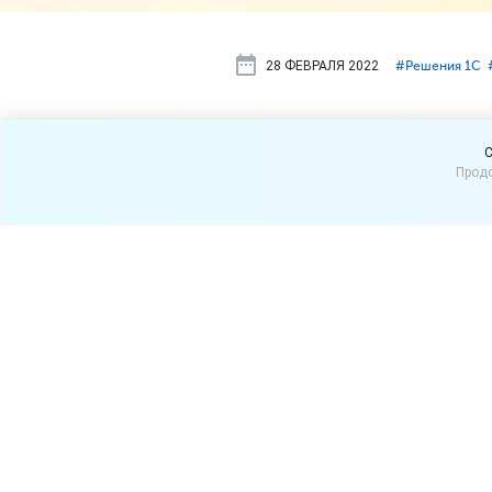
28 ФЕВРАЛЯ 2022
#⁣Решения 1С
Новая верси
C
Продо
множество 
Выпустили новую версию «
1С
которых в разное время прос
При продаже весового 
кто продаёт весовой м
ГИС МТ нужно в товар
При настройке автома
можно задавать произ