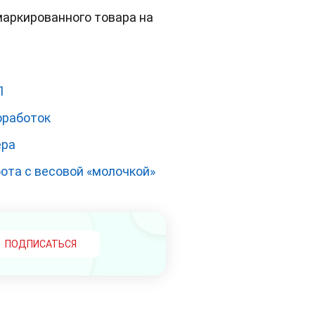
маркированного товара на
П
оработок
ера
бота с весовой «молочкой»
ПОДПИСАТЬСЯ