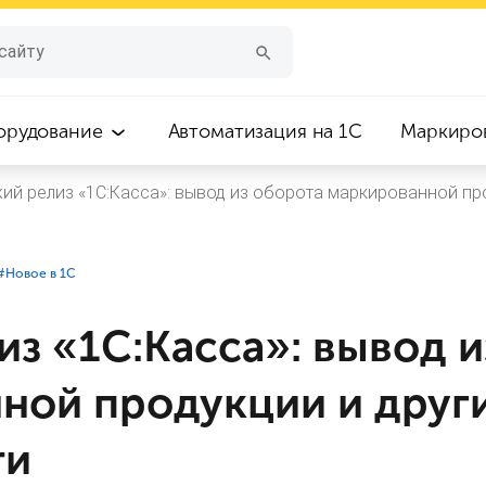
орудование
Автоматизация на 1С
Маркиро
ий релиз «1С:Касса»: вывод из оборота маркированной пр
#⁣Новое в 1С
з «1С:Касса»: вывод и
ной продукции и друг
ти