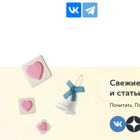
Свежие
и стать
Почитать. П