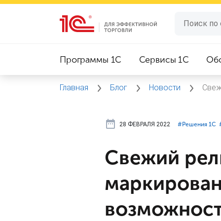
Программы 1C
Сервисы 1C
Об
Главная
Блог
Новости
Свеж
28 ФЕВРАЛЯ 2022
#⁣Решения 1С
Свежий рели
маркирован
возможнос