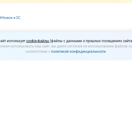
#⁣Новое в 1С
я «1С:Мобильной кассы
айт использует
cookie-файлы
(файлы с данными о прошлых посещениях сайта
лжая использовать наш сайт, вы даете согласие на использование файлов co
небольших полезных д
соответствии с
политикой конфиденциальности
.
:Мобильной кассы
» 3.14.
В релизе
собрали множество н
или наши пользователи. Итак, встречайте:
маркированного товара код маркировки не запрашив
аркированный товар на развес. Списывать коды мар
оучетной системе заранее или в трехдневный срок 
тического обмена с другими конфигурациями перио
вольно.