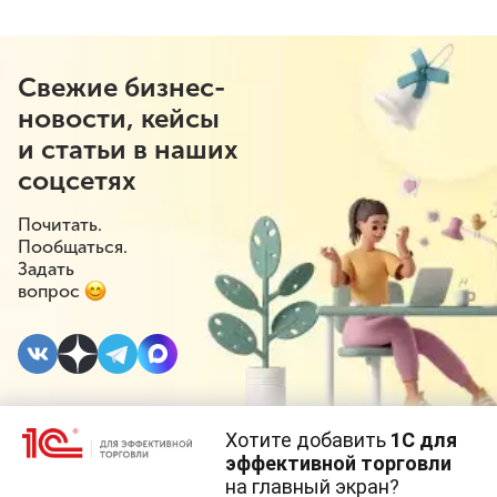
Свежие бизнес-
новости, кейсы
и статьи в наших
соцсетях
Почитать.
Пообщаться.
Задать
вопрос
Хотите добавить
1С для
25 СЕНТЯБРЯ 2020
эффективной торговли
на главный экран?
Cайт использует
cookie-файлы
(файлы с данными о прошлых