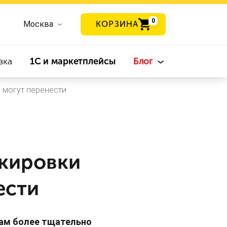
0
Москва
КОРЗИНА
вка
1С и маркетплейсы
Блог
 могут перенести
ркировки
ести
кам более тщательно