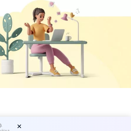
купателю
).
okie в