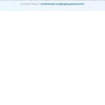
ене, если товар снят с
соответствии с
политикой конфиденциальности
.
ва?
же снят с производства без замены на аналогичны
ницы в цене между старой и новой моделью.
отребителей магазин, который продал бракованный 
о товара должен возместить и разницу в цене, есл
и, суммы, полученной от магазина, должно хватать 
овар снят с производства, то к новой модели прави
ри условии, что она по своим характеристикам суще
лучае новая модель не может рассматриваться как 
но, возмещать разницу в цене не нужно.
вертого кассационного суда общей юрисдикции от 2