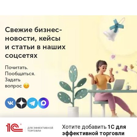
Свежие бизнес-
новости, кейсы
и статьи в наших
соцсетях
Почитать.
Пообщаться.
Задать
вопрос
Хотите добавить
1С для
12 АВГУСТА 2020
#⁣Решения 1С
#⁣Новое в 1С
эффективной торговли