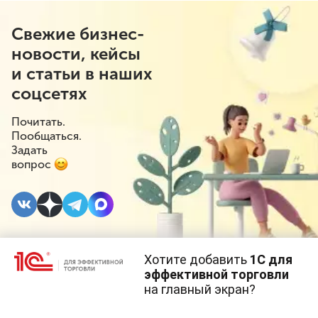
Свежие бизнес-
новости, кейсы
и статьи в наших
соцсетях
Почитать.
Пообщаться.
Задать
вопрос
Хотите добавить
1С для
19 АВГУСТА 2019
эффективной торговли
на главный экран?
Нужно ли возвращать
Cайт использует
cookie-файлы
(файлы с данными о прошлых
посещениях сайта).
Продолжая использовать наш сайт, вы даете согласие на