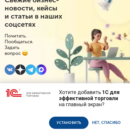
новости, кейсы
и статьи в наших
соцсетях
Почитать.
Пообщаться.
Задать
вопрос
Хотите добавить
1С для
21 АВГУСТА 2019
эффективной торговли
на главный экран?
ККТ Штрих-МПЕЙ-Ф со
Cайт использует
cookie-файлы
(файлы с данными о прошлых
посещениях сайта).
Продолжая использовать наш сайт, вы даете согласие на
скидкой 40% для
использование файлов cookie в соответствии с
политикой
НЕТ, СПАСИБО
УСТАНОВИТЬ
конфиденциальности
.