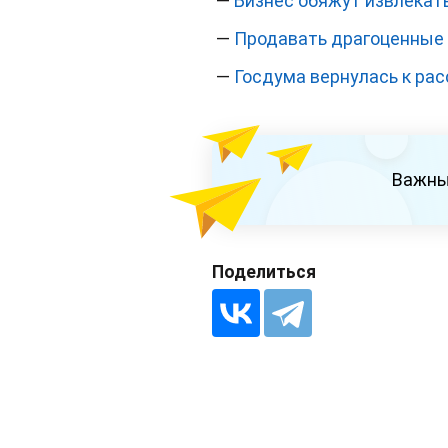
—
Бизнес обяжут извлекать
—
Продавать драгоценные 
—
Госдума вернулась к ра
Важны
Поделиться