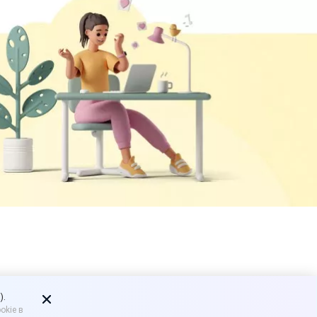
 продавать
).
okie в