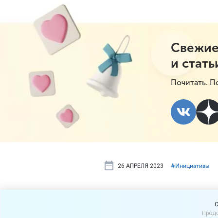
Свежие
и стать
Почитать. П
26 АПРЕЛЯ 2023
#⁣Инициативы
Крепкий алк
C
Продо