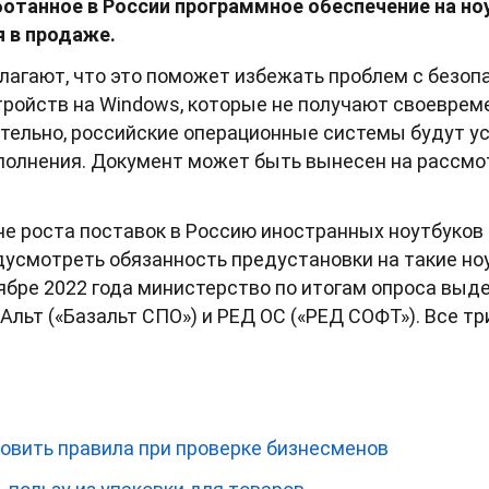
отанное в России программное обеспечение на но
 в продаже.
лагают, что это поможет избежать проблем с безо
тройств на Windows, которые не получают своеврем
тельно, российские операционные системы будут у
полнения. Документ может быть вынесен на рассмо
не роста поставок в Россию иностранных ноутбуков
усмотреть обязанность предустановки на такие но
ябре 2022 года министерство по итогам опроса выд
С Альт («Базальт СПО») и РЕД ОС («РЕД СОФТ»). Все тр
новить правила при проверке бизнесменов