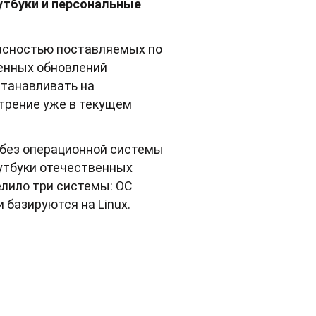
утбуки и персональные
пасностью поставляемых по
енных обновлений
станавливать на
трение уже в текущем
 без операционной системы
утбуки отечественных
елило три системы: ОС
и базируются на Linux.