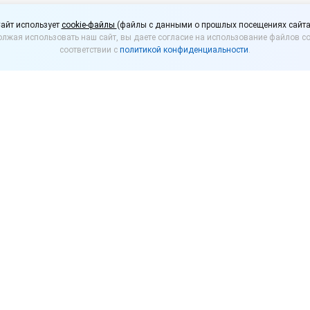
едставления декларац
айт использует
cookie-файлы
(файлы с данными о прошлых посещениях сайта
лжая использовать наш сайт, вы даете согласие на использование файлов co
оголя будет изменен
соответствии с
политикой конфиденциальности
.
е разработало законопроект, изменяющий порядо
аций о производстве и обороте алкоголя.
ключение из действующих правил норм, которые о
б объеме розничной продажи пива и пивных напитков
тих деклараций, утвержденных приказом Росалкого
Федеральный закон от 22.11.1995 № 171-ФЗ были вне
одавать декларацию об объеме розничной продажи
язана со скорым введением
обязательной маркиров
проектов нормативных правовых актов