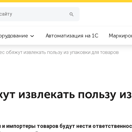
орудование
Автоматизация на 1С
Маркиро
ес обяжут извлекать пользу из упаковки для товаров
ут извлекать пользу и
в
и и импортеры товаров будут нести ответственнос