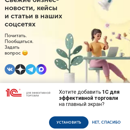
новости, кейсы
и статьи в наших
соцсетях
Почитать.
Пообщаться.
Задать
вопрос
Хотите добавить
1С для
23 МАРТА 2021
эффективной торговли
на главный экран?
Если услуга не была
Cайт использует
cookie-файлы
(файлы с данными о прошлых
посещениях сайта).
Продолжая использовать наш сайт, вы даете согласие на
оказана по вине
использование файлов cookie в соответствии с
политикой
НЕТ, СПАСИБО
УСТАНОВИТЬ
конфиденциальности
.