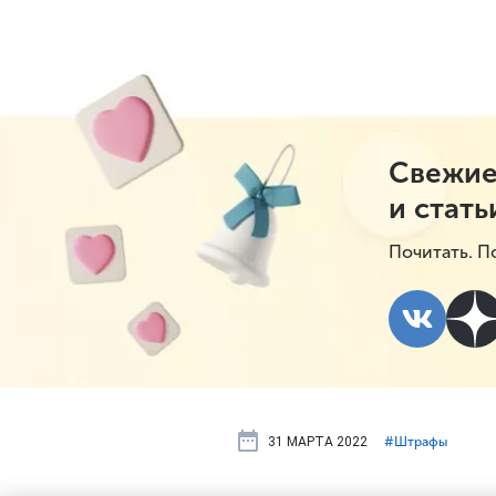
Свежие
и стать
Почитать. П
31 МАРТА 2022
#⁣Штрафы