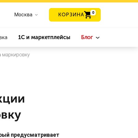
0
Москва
КОРЗИНА
вка
1С и маркетплейсы
Блог
а маркировку
кции
овку
орый предусматривает