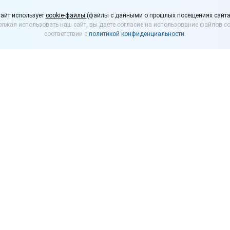
 малый бизнес будут 
айт использует
cookie-файлы
(файлы с данными о прошлых посещениях сайта
лжая использовать наш сайт, вы даете согласие на использование файлов co
соответствии с
политикой конфиденциальности
.
т в силу Федеральный закон от 26.03.2022 № 70-Ф
 для социально ориентированных некоммерчески
й к штрафам, предусмотренным для ИП.
сены следующие изменения в КоАП РФ:
истративного наказания в виде штрафа СОНКО, ма
 в размере, предусмотренном для ИП. В том случае 
нистративный штраф для ИП, его размер должен с
ы максимального и не менее половины минимальног
 для юридического лица;
 штрафа в фиксированном размере, предусмотренно
ного штрафа для СОНКО, малых и микропредприяти
азмера, предусмотренного для должностного лица;
административной ответственности за одно и то же