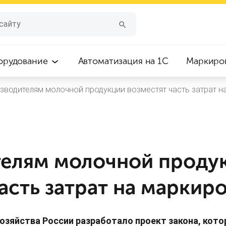
орудование
Автоматизация на 1С
Маркиро
зводителям молочной продукции возместят часть затрат н
елям молочной проду
асть затрат на маркир
озяйства России разработало проект закона, кот