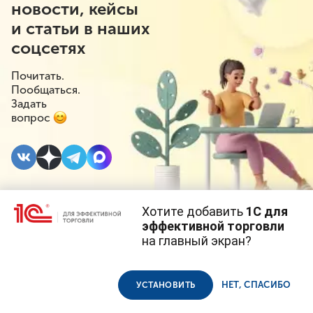
новости, кейсы
и статьи в наших
соцсетях
Почитать.
Пообщаться.
Задать
вопрос
Хотите добавить
1С для
25 ДЕКАБРЯ 2020
#⁣Госрегулирование
эффективной торговли
на главный экран?
Начал работу
Cайт использует
cookie-файлы
(файлы с данными о прошлых
посещениях сайта).
Продолжая использовать наш сайт, вы даете согласие на
информационный
использование файлов cookie в соответствии с
политикой
НЕТ, СПАСИБО
УСТАНОВИТЬ
конфиденциальности
.
портал по борьбе с