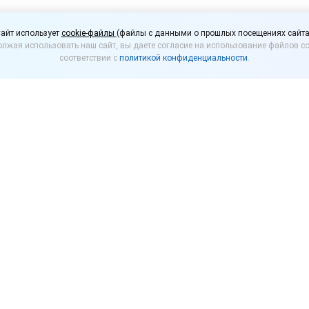
ть зарплату за декабрь
айт использует
cookie-файлы
(файлы с данными о прошлых посещениях сайта
лжая использовать наш сайт, вы даете согласие на использование файлов co
соответствии с
политикой конфиденциальности
.
декабрь зависит от того, на какой день приходитс
ается не реже чем каждые полмесяца, а также не 
иода, за который она начислена. Конкретные дни в
вилами внутреннего трудового распорядка, коллек
и трудовым договором.
огут быть установлены в любом из указанных докум
имо выплачивать в сроки, установленные внутренни
случае работодателю грозит ответственность по ст.
сотрудникам раньше или позже установленной даты,
 что также ведет к ответственности по ст. 5.27 Ко
ует изменить сроки выплаты заработной платы, нео