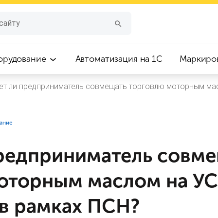
орудование
Автоматизация на 1С
Маркиро
т ли предприниматель совмещать торговлю моторным мас
вание
редприниматель совме
оторным маслом на УС
 в рамках ПСН?