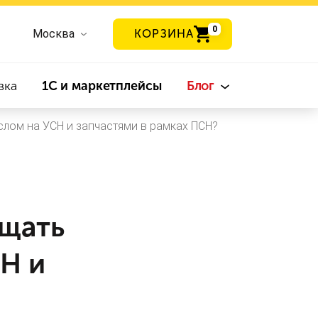
0
Москва
КОРЗИНА
вка
1С и маркетплейсы
Блог
лом на УСН и запчастями в рамках ПСН?
щать
Н и