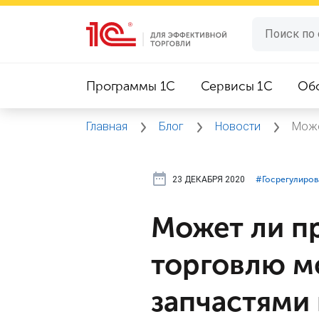
Программы 1C
Сервисы 1C
Об
Главная
Блог
Новости
Може
23 ДЕКАБРЯ 2020
#⁣Госрегулиро
Может ли п
торговлю м
запчастями