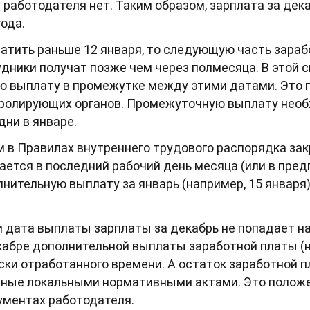
у работодателя нет. Таким образом, зарплата за дек
ода.
атить раньше 12 января, то следующую часть зараб
удники получат позже чем через полмесяца. В этой
ю выплату в промежутке между этими датами. Это
тролирующих органов. Промежуточную выплату необ
ни в январе.
в Правилах внутреннего трудового распорядка зак
ается в последний рабочий день месяца (или в пре
лнительную выплату за январь (например, 15 января
 дата выплаты зарплаты за декабрь не попадает на
абре дополнительной выплаты заработной платы (н
ски отработанного времени. А остаток заработной 
нные локальными нормативными актами. Это полож
ументах работодателя.