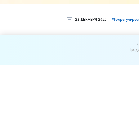
22 ДЕКАБРЯ 2020
#⁣Госрегулиро
Как получит
C
Продо
отправлено
Обычно налоговая инспекц
направлено по ТКС, способ
Чтобы получить патент, пр
позднее чем за 10 рабочих
01.01.2021 в связи с отмен
Заявление можно подать:
лично или через предс