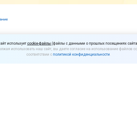
вание
ь патент, если заявлен
айт использует
cookie-файлы
(файлы с данными о прошлых посещениях сайта
лжая использовать наш сайт, вы даете согласие на использование файлов co
 через интернет?
соответствии с
политикой конфиденциальности
.
ия выдает патент лично предпринимателю. Однако е
 получения патента лучше уточнить в налоговой инс
едпринимателю необходимо подать в налоговую инс
 дней до начала применения ПСН). Если предприним
ой ЕНВД, они могут подать заявление до 31 декабря 
тавителя,