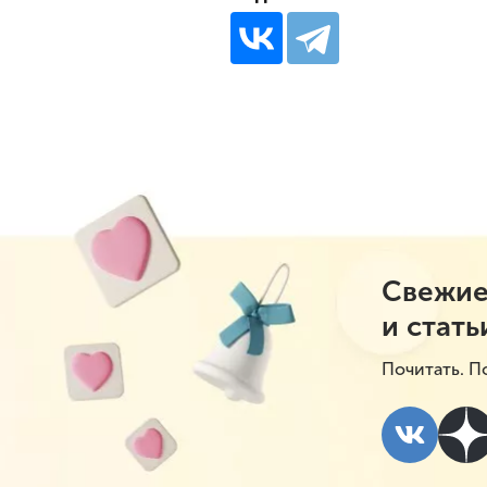
Свежие
и стать
Почитать. П