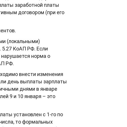
ыплаты заработной платы
тивным договором (при его
ентов.
ми (локальными)
 5.27 КоАП РФ. Если
 нарушается норма о
АП РФ.
бходимо внести изменения
если день выплаты зарплаты
ичными днями в январе
ей 9 и 10 января – это
латы установлен с 1-го по
 числа, то формальных