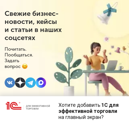
Свежие бизнес-
новости, кейсы
и статьи в наших
соцсетях
Почитать.
Пообщаться.
Задать
вопрос
Хотите добавить
1С для
22 ДЕКАБРЯ 2020
#⁣Госрегулирование
эффективной торговли
на главный экран?
Как пострадавшим от
Cайт использует
cookie-файлы
(файлы с данными о прошлых
посещениях сайта).
Продолжая использовать наш сайт, вы даете согласие на