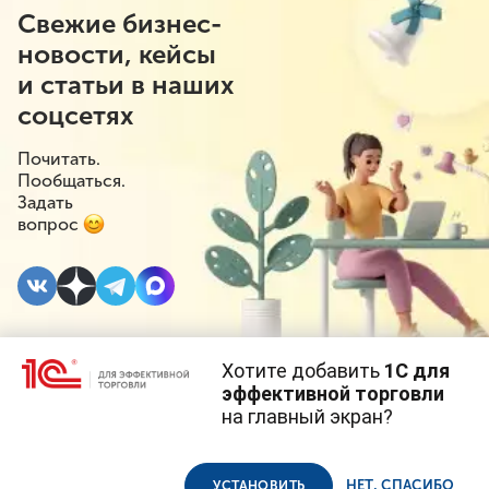
Свежие бизнес-
новости, кейсы
и статьи в наших
соцсетях
Почитать.
Пообщаться.
Задать
вопрос
Хотите добавить
1С для
5 ДЕКАБРЯ 2019
эффективной торговли
на главный экран?
Отвечает ли магазин за
Cайт использует
cookie-файлы
(файлы с данными о прошлых
посещениях сайта).
Продолжая использовать наш сайт, вы даете согласие на
неверное указание
использование файлов cookie в соответствии с
политикой
НЕТ, СПАСИБО
УСТАНОВИТЬ