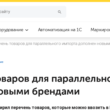
орудование
Автоматизация на 1С
Маркиро
чень товаров для параллельного импорта дополнен новы
ние
оваров для параллельн
овыми брендами
рил перечень товаров, которые можно ввозить в 