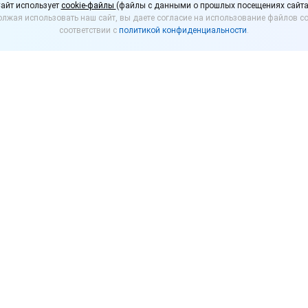
айт использует
cookie-файлы
(файлы с данными о прошлых посещениях сайта
лжая использовать наш сайт, вы даете согласие на использование файлов co
С:Розницы 3.0 в 1С:УНФ
соответствии с
политикой конфиденциальности
.
тия бизнеса»
ем на бесплатный вебинар «Легкий переход с 1С:Роз
Вебинар проводим совместно с партнером 1С
«SOL-I
ов и руководителей малого бизнеса, занятых в торг
озницы 3.0 на 1С:УНФ 3.0 или выбирают программу д
жности двух программ и расскажем, по каким крит
льных примерах, как выбрать программу. Продемон
 использовать новые возможности.
Лозовская, исполнительный директор компании «SOL-I
23 г. (четверг) с 12:00 до 14:00 по московскому време