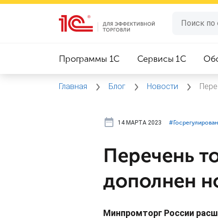
Программы 1C
Сервисы 1C
Об
Главная
Блог
Новости
Пере
14 МАРТА 2023
#⁣Госрегулирова
Перечень т
дополнен н
Минпромторг России расши