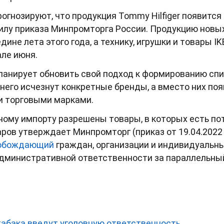
огнозируют, что продукция Tommy Hilfiger появится
силу приказа Минпромторга России. Продукцию нов
ине лета этого года, а технику, игрушки и товары I
але июня.
ланирует обновить свой подход к формированию спи
 него исчезнут конкретные бренды, а вместо них по
и торговыми марками.
ному импорту разрешены товары, в которых есть по
аров утверждает Минпромторг (приказ от 19.04.2022
обождающий
граждан, организации и индивидуальн
административной ответственности за параллельны
табака введут уголовную ответственность