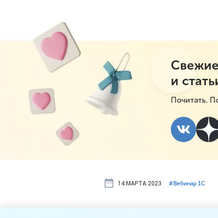
Свежие
и стать
Почитать. П
14 МАРТА 2023
#⁣Вебинар 1С
16 марта б