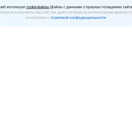
несу дадут новые гран
айт использует
cookie-файлы
(файлы с данными о прошлых посещениях сайта
лжая использовать наш сайт, вы даете согласие на использование файлов co
соответствии с
политикой конфиденциальности
.
 начало прием заявок от малого бизнеса на участ
а содействия инновациям. В рамках программы 
бственного производства, смогут получить гранты 
е могут российские компании, включенные в
Единый 
ьства
как микро- или малое предприятие. Кроме того,
счет собственных или привлеченных средств в разм
ОКР (научно-исследовательские и опытно-конструк
ителя компании открытых договоров с Фондом содей
да содействия инновациям Сергей Поляков пояснил,
компаний, которые, помимо прочего:
 финансово-экономическую историю и подтвержден