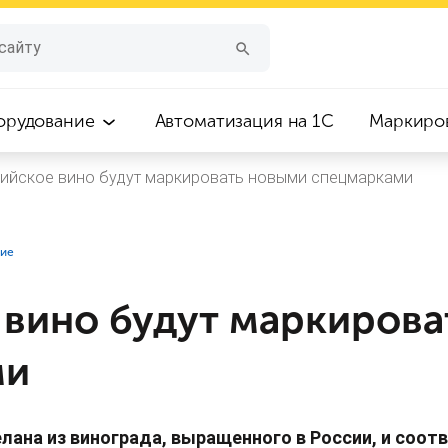
орудование
Автоматизация на 1С
Маркиро
ийское вино будут маркировать новыми спецмарками
ние
 вино будут маркиров
ми
елана из винограда, выращенного в России, и соот