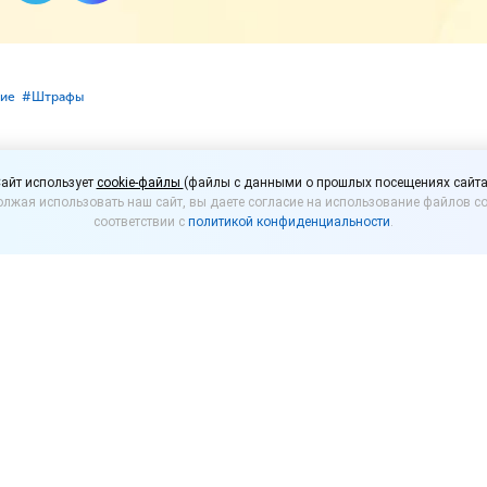
ние
#⁣Штрафы
елегального табака вв
айт использует
cookie-файлы
(файлы с данными о прошлых посещениях сайта
лжая использовать наш сайт, вы даете согласие на использование файлов co
ответственность
соответствии с
политикой конфиденциальности
.
роект
, вводящий уголовную ответственность за п
цензии. Соответствующие поправки предлагается в
 поставку, хранение табачных изделий, табачной пр
производства без соответствующей лицензии, совер
ующие виды наказаний:
0 000 до 1 млн руб. или в размере зарплаты либо ин