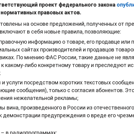
тветствующий проект федерального закона
опубл
 нормативных правовых актов.
товлены на основе предложений, полученных от пр
 включают в себя новые правила, позволяющие:
правочную информацию о товаре, его продавце или 
льных сайтах производителей и продавцов товаров,
овиках. По мнению ФАС России, такие данные не явл
 к какому-либо конкретному товару и преследуют и
;
и услуги посредством коротких текстовых сообщений,
ющие сообщения), только с согласия абонентов. Эт
чения нежелательной рекламы;
ы вина, произведенного в России из отечественног
 демонстрации предупреждения о вреде его чрезме
 – в радиопрограммах;