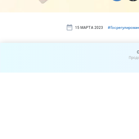
15 МАРТА 2023
#⁣Госрегулирова
За оборот н
C
Продо
уголовную 
В Госдуму внесен
законоп
табачной продукции без ли
За производство, закупку,
продукции и сырья для их 
предлагается ввести след
штраф в размере от 50