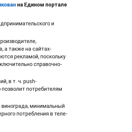
икован
на Едином портале
едпринимательского и
производителе,
 а также на сайтах-
яются рекламой, поскольку
сключительно справочно-
 в т. ч. push-
о позволит потребителям
о винограда, минимальный
рного потребления в теле-