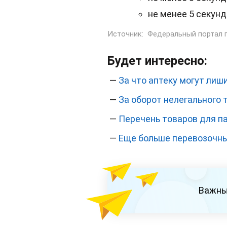
не менее 5 секунд
Источник:
Федеральный портал 
Будет интересно:
—
За что аптеку могут лиш
—
За оборот нелегального 
—
Перечень товаров для п
—
Еще больше перевозочны
Важны