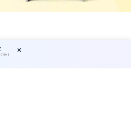
едут
).
okie в
роизводство и оборот
нести в ст. 171.3 УК РФ.
одукции, никотинсодержащей
шенные в крупном размере,
ого дохода осужденного за