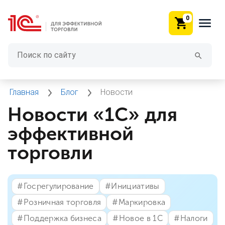
0
Главная
Блог
Новости
Новости «1С» для
эффективной
торговли
#⁣Госрегулирование
#⁣Инициативы
#⁣Розничная торговля
#⁣Маркировка
#⁣Поддержка бизнеса
#⁣Новое в 1С
#⁣Налоги