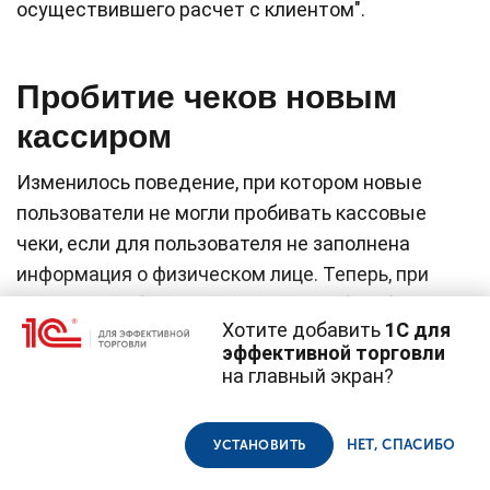
осуществившего расчет с клиентом".
Пробитие чеков новым
кассиром
Изменилось поведение, при котором новые
пользователи не могли пробивать кассовые
чеки, если для пользователя не заполнена
информация о физическом лице. Теперь, при
открытии рабочего места кассира (РМК) и
Хотите добавить
1С для
документа чек ККМ программа сразу проверит
эффективной торговли
информацию о пользователе и сообщит о
на главный экран?
Cайт использует
cookie-файлы
(файлы с данными о прошлых
необходимости ее заполнить для использования
посещениях сайта).
Продолжая использовать наш сайт, вы даете согласие на
кассового оборудования.
использование файлов cookie в соответствии с
политикой
НЕТ, СПАСИБО
УСТАНОВИТЬ
конфиденциальности
.
Компаниям,