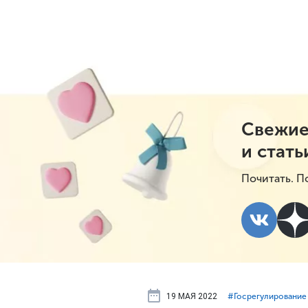
Свежие
и стать
Почитать. П
19 МАЯ 2022
#⁣Госрегулирование