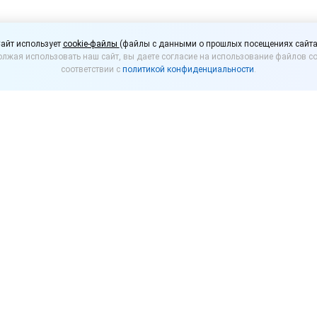
тво упростило процеду
айт использует
cookie-файлы
(файлы с данными о прошлых посещениях сайта
лжая использовать наш сайт, вы даете согласие на использование файлов co
и в Россию
соответствии с
политикой конфиденциальности
.
л постановление, существенно
упрощающее
ввоз 
ные постановлением, касаются нотификации ввозимо
оторый обязателен для ввоза всех электронных устр
фические возможности или шифрование. В числе пр
шеты, ноутбуки, компьютеры, рации.
отификацию, по общему правилу их производитель д
цензированию, сертификации и защиты государствен
вания в Россию. Новое постановление расширяет пе
отификации на ввоз товаров. Теперь ее можно полу