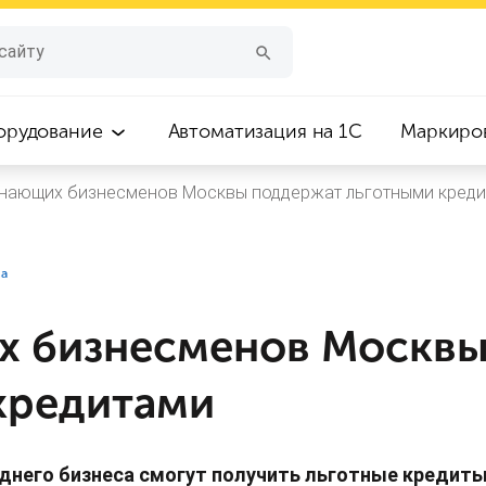
орудование
Автоматизация на 1С
Маркиро
нающих бизнесменов Москвы поддержат льготными кред
са
 бизнесменов Москвы
кредитами
днего бизнеса смогут получить льготные кредиты 