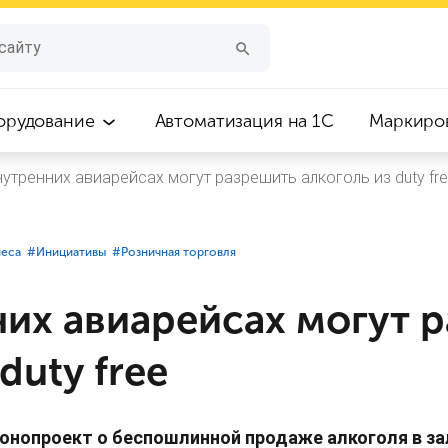
орудование
Автоматизация на 1С
Маркиро
нутренних авиарейсах могут разрешить алкоголь из duty fr
неса
#⁣Инициативы
#⁣Розничная торговля
них авиарейсах могут 
duty free
конопроект о беспошлинной продаже алкоголя в з