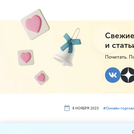
Свежие
и стать
Почитать. П
8 НОЯБРЯ 2023
#⁣Онлайн-торгов
В Госдуме 
C