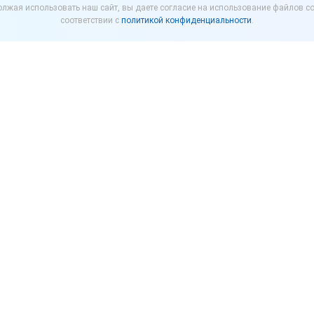
лжая использовать наш сайт, вы даете согласие на использование файлов co
ность за онлайн-торго
соответствии с
политикой конфиденциальности
.
ли Правительство России учесть их решение о з
азания за незаконную онлайн-торговлю алкоголем.
 ответственности за нелегальную онлайн-торгов
направлено премьер-министру Михаилу Мишустин
утаты считают легализацию продажи алкоголя в инте
о может угрожать общественному здоровью. В письм
работали консолидированную межфракционную поз
й продукции в сети интернет.
ьство учесть мнение Госдумы при обсуждении этой 
.
осдуме проведено заседание межфракционной рабоче