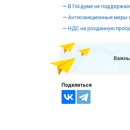
—
В Госдуме не поддержал
—
Антисанкционные меры п
—
НДС на розданную прос
Важны
Поделиться