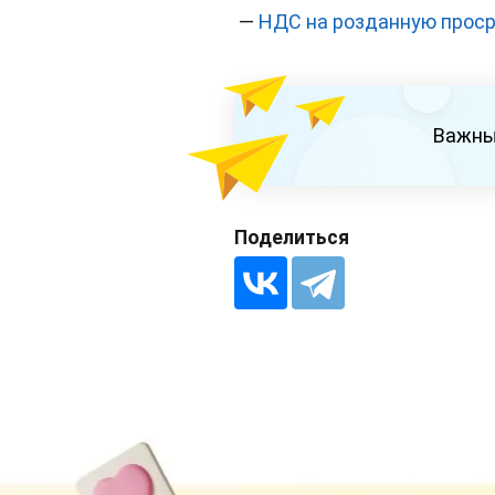
—
НДС на розданную прос
Важны
Поделиться