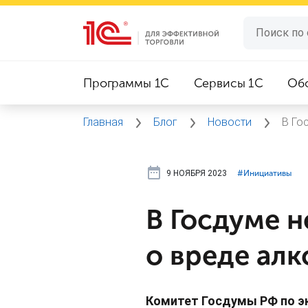
Программы 1C
Сервисы 1C
Об
Главная
Блог
Новости
В Го
9 НОЯБРЯ 2023
#⁣Инициативы
В Госдуме 
о вреде алк
Комитет Госдумы РФ по э