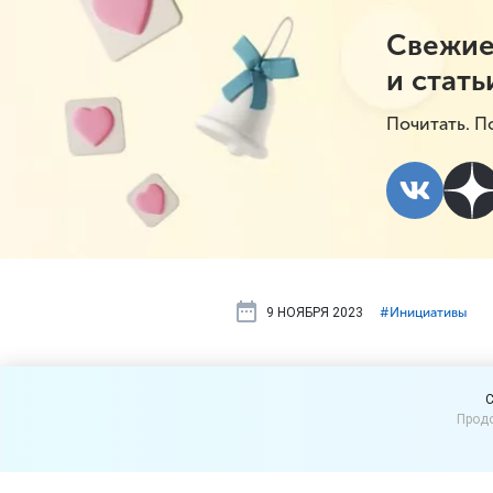
Свежие
и стать
Почитать. П
9 НОЯБРЯ 2023
#⁣Инициативы
Проект зако
C
Продо
пластике п