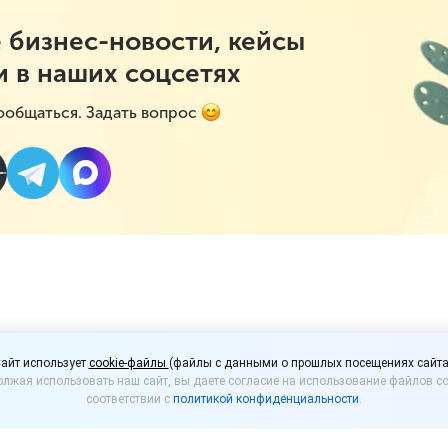
 бизнес-новости, кейсы
и в наших соцсетях
ообщаться. Задать вопрос
на о запрете продажи 
айт использует
cookie-файлы
(файлы с данными о прошлых посещениях сайта
лжая использовать наш сайт, вы даете согласие на использование файлов co
редложили отклонить
соответствии с
политикой конфиденциальности
.