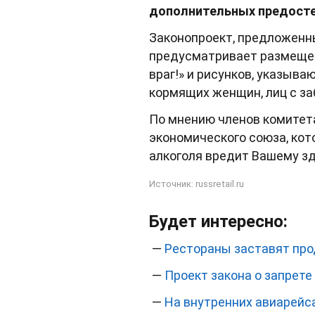
дополнительных предостер
Законопроект, предложенны
предусматривает размещен
враг!» и рисунков, указыва
кормящих женщин, лиц с за
По мнению членов комитет
экономического союза, ко
алкоголя вредит Вашему здо
Источник:
russretail.ru
Будет интересно:
—
Рестораны заставят про
—
Проект закона о запрете
—
На внутренних авиарейса