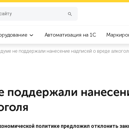
орудование
Автоматизация на 1С
Маркиро
сдуме не поддержали нанесение надписей о вреде алкогол
не поддержали нанесен
оголя
кономической политике предложил отклонить зако