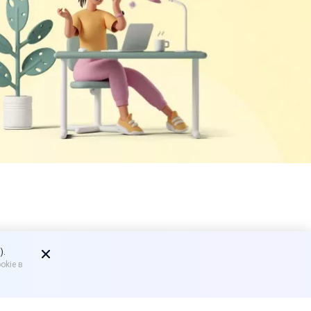
алкоголя в
).
okie в