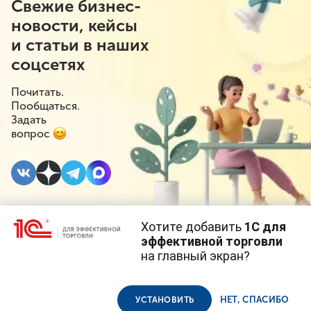
Свежие бизнес-
новости, кейсы
и статьи в наших
соцсетях
Почитать.
Пообщаться.
Задать
вопрос
Хотите добавить
1С для
28 МАЯ 2021
#⁣Вебинар 1С
эффективной торговли
на главный экран?
3 июня бесплатный
Cайт использует
cookie-файлы
(файлы с данными о прошлых
посещениях сайта).
Продолжая использовать наш сайт, вы даете согласие на
вебинар
использование файлов cookie в соответствии с
политикой
НЕТ, СПАСИБО
УСТАНОВИТЬ
конфиденциальности
.