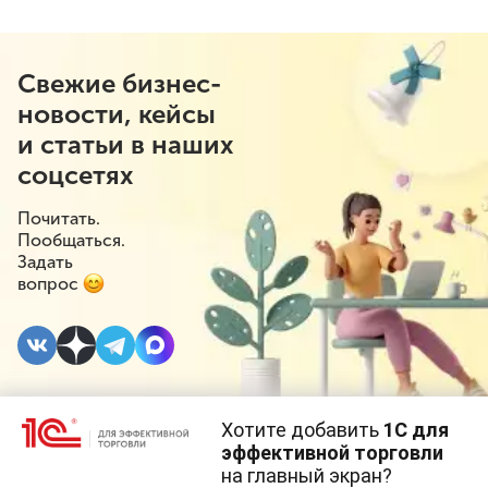
Свежие бизнес-
новости, кейсы
и статьи в наших
соцсетях
Почитать.
Пообщаться.
Задать
вопрос
Хотите добавить
1С для
25 МАЯ 2021
#⁣Госрегулирование
эффективной торговли
на главный экран?
Cайт использует
cookie-файлы
(файлы с данными о прошлых