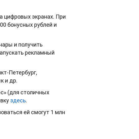
а цифровых экранах. При
000 бонусных рублей и
нары и получить
запускать рекламный
кт-Петербург,
к и др.
с» (для столичных
явку
здесь
.
зоваться ей смогут 1 млн