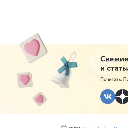
Свежие
и стать
Почитать. П