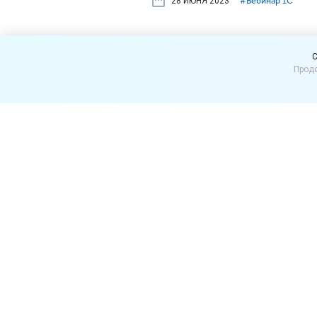
28 ИЮНЯ 2023
#⁣Вебинар 1С
6 июля бес
C
Продо
маркетплейс
вашей комп
6 июля 2023 г. приглашае
вашей компании». Вебинар
Ведущий вебинара:
Черняв
Дата и время:
6 июля 2023 
В программе:
Сервис 1С:Бизнес-сеть
Преимущества для по