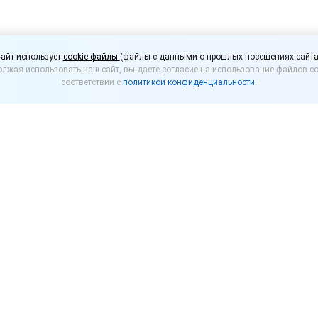
платный вебинар «В2В-
айт использует
cookie-файлы
(файлы с данными о прошлых посещениях сайта
лжая использовать наш сайт, вы даете согласие на использование файлов co
 в 1С. Новый канал п
соответствии с
политикой конфиденциальности
.
ании»
м на бесплатный вебинар «В2В-маркетплейс в 1С. 
 проводим совместно с партнером 1С «Что делать
ский Сергей, эксперт по программам и сервисам 1С
г. (четверг) в 10:00 по московскому времени
. Торговая площадка
ставщиков