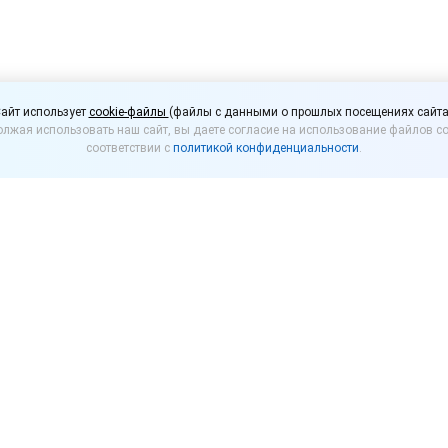
чае нужно вернуть ден
айт использует
cookie-файлы
(файлы с данными о прошлых посещениях сайта
лжая использовать наш сайт, вы даете согласие на использование файлов co
 успешно отремонтиро
соответствии с
политикой конфиденциальности
.
ньги за товар, который провел в ремонтных органи
отребителей магазин, торгующий технически сложны
сли брак обнаружен спустя 15 дней после сделки. В
сервис для гарантийного ремонта. Однако при выбор
ь продавец при проведении такого ремонта, нужно 
та не должен превышать 45 дней. Во-вторых, если в
 то их общий срок не должен превышать 30 дней. В 
ть возврата денег, даже если покупка была успешн