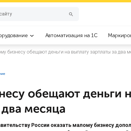
орудование
Автоматизация на 1С
Маркиро
му бизнесу обещают деньги на выплату зарплаты за два м
ние
несу обещают деньги н
 два месяца
авительству России оказать малому бизнесу допо