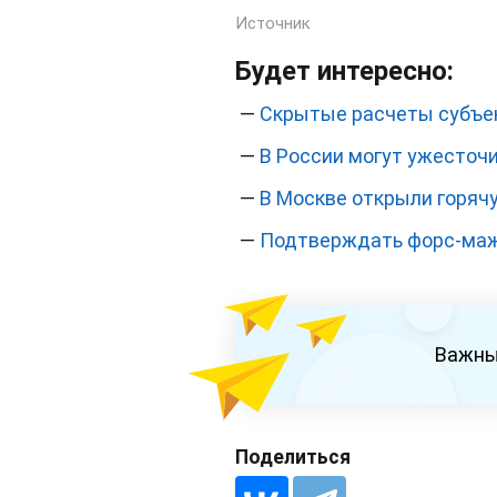
Источник
Будет интересно:
—
Скрытые расчеты субъек
—
В России могут ужесточ
—
В Москве открыли горяч
—
Подтверждать форс-мажо
Важны
Поделиться