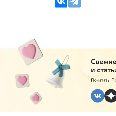
Свежие
и стать
Почитать. П