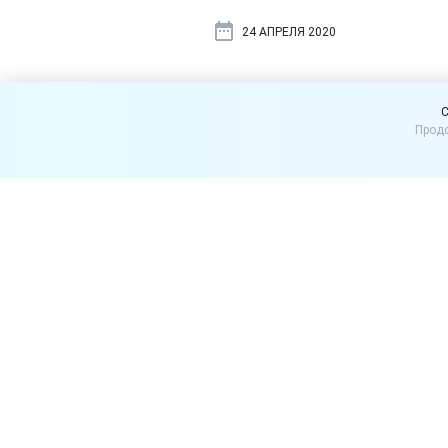
24 АПРЕЛЯ 2020
В каком слу
C
Продо
если товар
Магазин обязан вернуть де
год.
По Закону о защите прав п
сразу возвращать деньги, е
должна быть направлена в 
которой будет сотрудничат
первых, срок каждого ремон
ремонтов будет несколько,
покупатель вправе требова