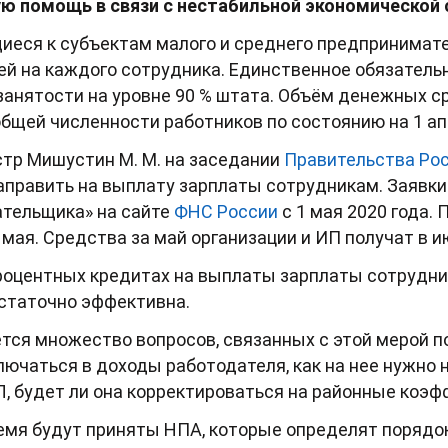
 помощь в связи с нестабильной экономической с
иеся к субъектам малого и среднего предпринимате
лей на каждого сотрудника. Единственное обязательн
занятости на уровне 90 % штата. Объём денежных с
бщей численности работников по состоянию на 1 апр
стр Мишустин М. М. на заседании
Правительства Ро
аправить на выплату зарплаты сотрудникам. Заявки
ательщика» на сайте
ФНС России
с 1 мая 2020 года.
 мая. Средства за май организации и ИП получат в и
оцентных кредитах на выплаты зарплаты сотрудни
остаточно эффективна.
тся множество вопросов, связанных с этой мерой 
лючаться в доходы работодателя, как на нее нужно
, будет ли она корректироваться на районные коэ
мя будут приняты НПА, которые определят порядок