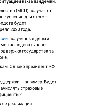
итуацией из-за пандемии.
льства (МСП) получат от
ое условие для этого –
редств будет
еля 2020 года.
ссии
, полученные деньги
 можно подавать через
 Поддержка государства за
юне.
кам. Однако президент РФ
поддержки. Например. Будет
 начислять страховые
ффициенты?
 ее реализации.