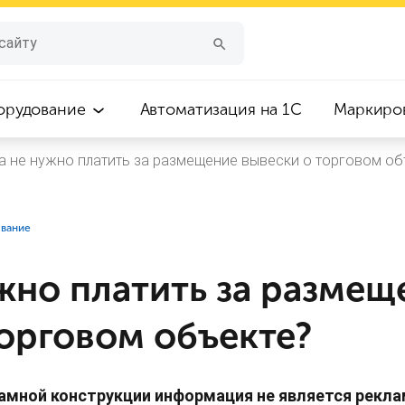
орудование
Автоматизация на 1С
Маркиро
а не нужно платить за размещение вывески о торговом об
ование
жно платить за размещ
торговом объекте?
амной конструкции информация не является рекла