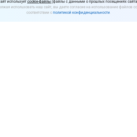
айт использует
cookie-файлы
(файлы с данными о прошлых посещениях сайта
лжая использовать наш сайт, вы даете согласие на использование файлов co
ть работу в связи с п
соответствии с
политикой конфиденциальности
.
сидии от государства
ло правила предоставления в 2021 году грантов м
тированным некоммерческим организациям, в наиб
и коронавируса.
 смогут получить организации и индивидуальные п
ьных образованиях, в которых оперативным штабом
ничительные меры с 1 августа 2021 года.
тодатель должен направить заявление в налоговую 
ли месту жительства индивидуального предпринима
по телекоммуникационным каналам связи;
через личный кабинет налогоплательщика;