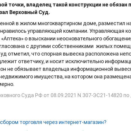
вой точки, владелец такой конструкции не обязан
азал Верховный Суд.
енной в жилом многоквартирном доме, разместил н
понравилось управляющей компании. Управляющая ко
 «Аптека» о взыскании неосновательного обогащения
согласована с другими собственниками жилых помещ
уд отметил, что спорная вывеска расположена неп
лежит ответчику, и носит исключительно информаци
кон не обязывает владельца информационной вывеск
едвижимого имущества, на котором она размещена.
мерно.
ховного Суда РФ от 08.09.2021 N 307-ЭС21-14820 по
 сбором торговля через интернет-магазин?