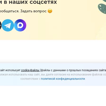
и в наших соцсетях
ообщаться. Задать вопрос
мени есть у магазина 
айт использует
cookie-файлы
(файлы с данными о прошлых посещениях сайта
лжая использовать наш сайт, вы даете согласие на использование файлов co
й ремонт товара?
соответствии с
политикой конфиденциальности
.
антийный ремонт в 45 дней применяется, только е
пользуется им.