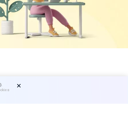
на
).
okie в
сли покупатель