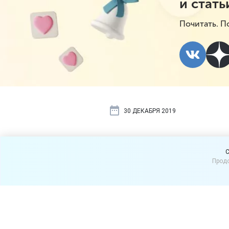
и стать
Почитать. П
30 ДЕКАБРЯ 2019
Сколько вре
C
Продо
гарантийны
Максимальный срок на гар
сдал
товар
продавцу и не 