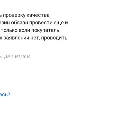
ь проверку качества
азин обязан провести еще и
 только если покупатель
х заявлений нет, проводить
елу № 2-167/2019
ась?