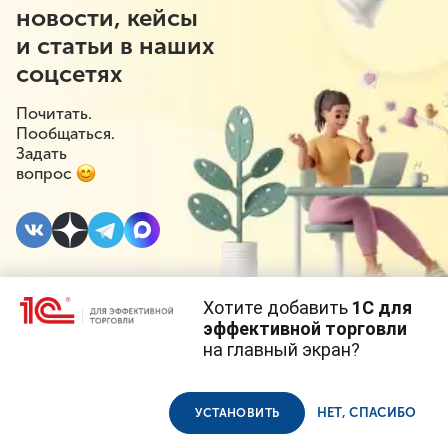
новости, кейсы
и статьи в наших
соцсетях
Почитать.
Пообщаться.
Задать
вопрос
Хотите добавить
1С для
20 ОКТЯБРЯ 2021
#⁣Госрегулирование
эффективной торговли
на главный экран?
Фермерам могут
Cайт использует
cookie-файлы
(файлы с данными о прошлых
посещениях сайта).
Продолжая использовать наш сайт, вы даете согласие на
разрешить торговать
использование файлов cookie в соответствии с
политикой
НЕТ, СПАСИБО
УСТАНОВИТЬ
конфиденциальности
.
на своих участках