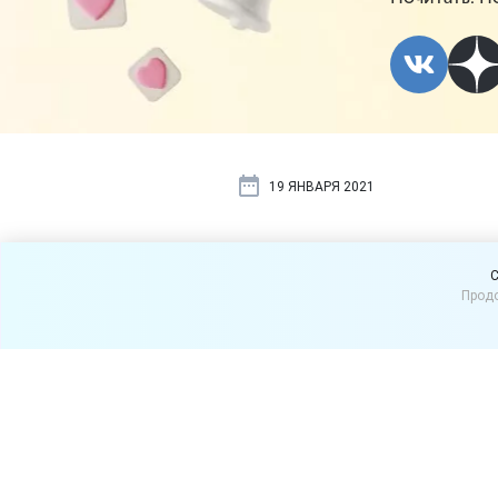
19 ЯНВАРЯ 2021
Какое нака
C
Продо
недоведени
информаци
Вид наказания за непредс
продавце или исполнителе