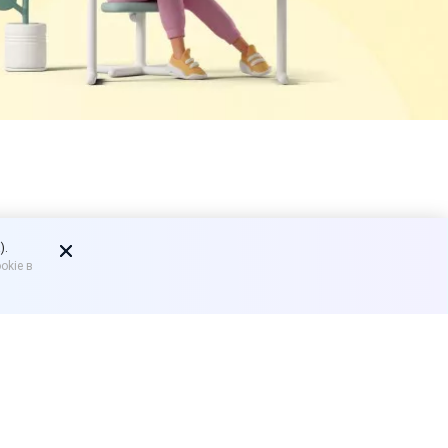
а
).
okie в
бходимой
оваре, работе, услуге, о
ителю товар, оказана ли