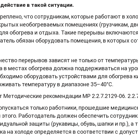
действие в такой ситуации.
еплено, что сотрудникам, которые работают в холо
крытых необогреваемых помещениях (грузчикам, двор
я обогрева и отдыха. Такие перерывы включаются 
атель обязан оборудовать помещения, в которых со
ество перерывов зависят не только от температуры 
а в местах обогрева должна поддерживаться на уров
ходимо оборудовать устройствами для обогрева кис
живать температуру в диапазоне 35–40°C.
 Методические рекомендации МР 2.2.7.2129-06. 2.2.
допускаться только работники, прошедшие медицинск
я этого. Работодатель должен обеспечить сотрудн
дуальной защиты (рукавицы, обувь, шапки и пр.), а 
ка на холоде определяется в соответствии с допус