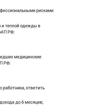
рофессиональными рисками
я и теплой одежды в
оАП РФ:
ошедших медицинские
П РФ:
 работника, ответить
 дохода до 6 месяцев;