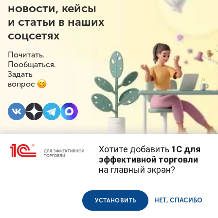
новости, кейсы
и статьи в наших
соцсетях
Почитать.
Пообщаться.
Задать
вопрос
Хотите добавить
1С для
3 АПРЕЛЯ 2023
#⁣Инициативы
эффективной торговли
на главный экран?
Вино из стран ЕАЭС
Cайт использует
cookie-файлы
(файлы с данными о прошлых
посещениях сайта).
Продолжая использовать наш сайт, вы даете согласие на
могут включить в
использование файлов cookie в соответствии с
политикой
НЕТ, СПАСИБО
УСТАНОВИТЬ
конфиденциальности
.
эксперимент по