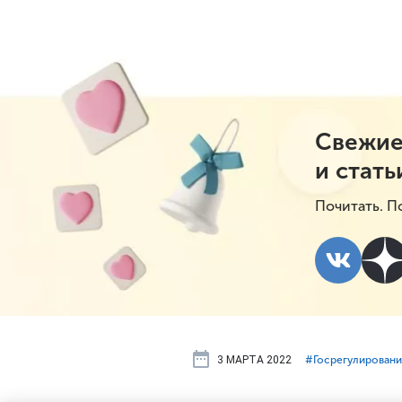
Свежие
и стать
Почитать. П
3 МАРТА 2022
#⁣Госрегулирован