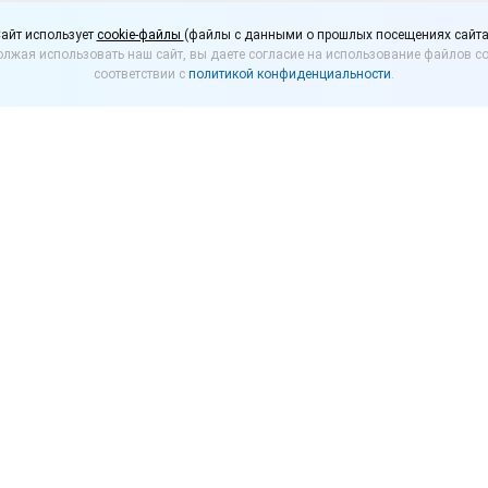
2022 года Правительст
айт использует
cookie-файлы
(файлы с данными о прошлых посещениях сайта
лжая использовать наш сайт, вы даете согласие на использование файлов co
на плановые проверки
соответствии с
политикой конфиденциальности
.
неса
ил Мишустин на заседании Правительства сообщи
идуальных предпринимателей и субъектов малого 
и МСП будут приостановлены с 10 марта 2022 года д
а есть риски для жизни и здоровья граждан.
я льготной 3-процентной ставки по кредитам, полу
ммы «ФОТ 3.0», Правительством дополнительно буде
хранить рабочие места, а также выполнять обязател
 платежам.