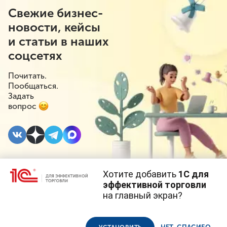
Свежие бизнес-
новости, кейсы
и статьи в наших
соцсетях
Почитать.
Пообщаться.
Задать
вопрос
Хотите добавить
1С для
4 МАРТА 2024
#⁣Розничная торговля
#⁣Госрегулирование
эффективной торговли
на главный экран?
Что делать при
Cайт использует
cookie-файлы
(файлы с данными о прошлых
посещениях сайта).
Продолжая использовать наш сайт, вы даете согласие на
аннулировании или
использование файлов cookie в соответствии с
политикой