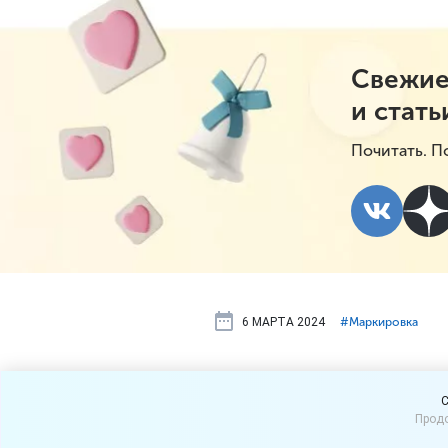
Свежие
и стать
Почитать. П
6 МАРТА 2024
#⁣Маркировка
Разработан
C
Продо
маркировки