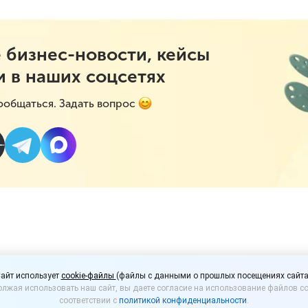
 бизнес-новости, кейсы
и в наших соцсетях
ообщаться. Задать вопрос
ы правила выдачи кодо
айт использует
cookie-файлы
(файлы с данными о прошлых посещениях сайта
лжая использовать наш сайт, вы даете согласие на использование файлов co
 икры
соответствии с
политикой конфиденциальности
.