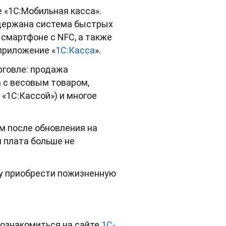
 «1С:Мобильная касса».
ддержана система быстрых
смартфоне с NFC, а также
приложение «
1С:Касса
».
рговле: продажа
а с весовым товаром,
 «1С:Кассой») и многое
ем после обновления на
я плата больше не
му приобрести пожизненную
 ознакомиться на сайте
1С-