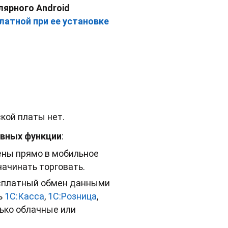
ярного Android
атной при ее установке
кой платы нет.
овных функции
:
ены прямо в мобильное
ачинать торговать.
есплатный обмен данными
ь
1С:Касса
,
1С:Розница
,
ько облачные или