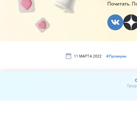
Почитать. П
11 МАРТА 2022
#⁣Проверки
В 2022 году
C
Продо
будет
Премьер-министр РФ Миха
плановых проверок индив
предпринимательства.