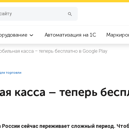
орудование
Автоматизация на 1С
Маркиро
обильная касса – теперь бесплатно в Google Play
для торговли
я касса – теперь бесп
в России сейчас переживает сложный период. Что