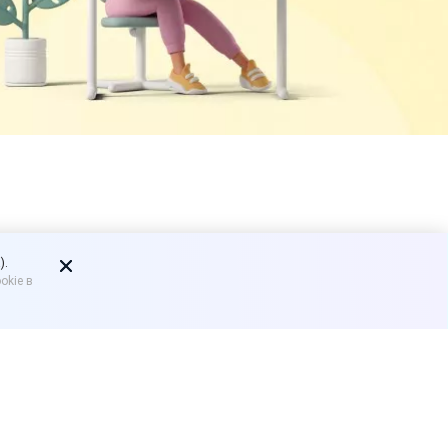
 бизнеса не
).
okie в
л о приостановлении
и среднего