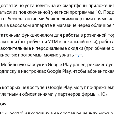
достаточно установить на их смартфоны приложение
аться из подключенной учетной программы 1С. По
аты бесконтактными банковскими картами прямо на 
в на кассовом аппарате в магазине через облачное 
аточным функционалом для работы в розничной то
лкоголя (потребуется УТМ в локальной сети), работ
накопительные и персональные скидки (при обмене с
ожностях программы можно узнать
тут
.
С:Мобильную кассу» из Google Play ранее, рекоменду
дписку в настройках Google Play, чтобы абонентска
а которых недоступен Google Play, могут по-прежне
платными обновлениями у партнеров фирмы «1С».
ция
1С-Просто" и входящих в ее состав решениях можно